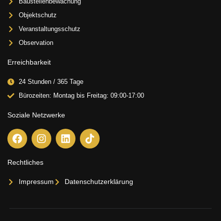
Baustellenbewachung
Objektschutz
Veranstaltungsschutz
Observation
Erreichbarkeit
24 Stunden / 365 Tage
Bürozeiten: Montag bis Freitag: 09:00-17:00
Soziale Netzwerke
F
I
L
T
a
n
i
i
c
s
n
k
e
t
k
t
Rechtliches
b
a
e
o
o
g
d
k
Impressum
Datenschutzerklärung
o
r
i
k
a
n
m